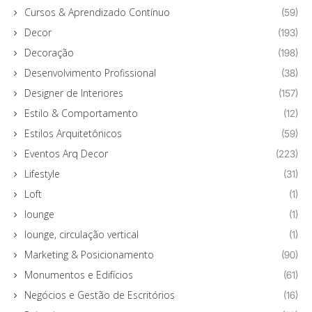
Cursos & Aprendizado Contínuo
(59)
Decor
(193)
Decoração
(198)
Desenvolvimento Profissional
(38)
Designer de Interiores
(157)
Estilo & Comportamento
(12)
Estilos Arquitetônicos
(59)
Eventos Arq Decor
(223)
Lifestyle
(31)
Loft
(1)
lounge
(1)
lounge, circulação vertical
(1)
Marketing & Posicionamento
(90)
Monumentos e Edifícios
(61)
Negócios e Gestão de Escritórios
(16)