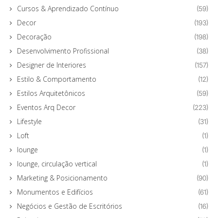
Cursos & Aprendizado Contínuo
(59)
Decor
(193)
Decoração
(198)
Desenvolvimento Profissional
(38)
Designer de Interiores
(157)
Estilo & Comportamento
(12)
Estilos Arquitetônicos
(59)
Eventos Arq Decor
(223)
Lifestyle
(31)
Loft
(1)
lounge
(1)
lounge, circulação vertical
(1)
Marketing & Posicionamento
(90)
Monumentos e Edifícios
(61)
Negócios e Gestão de Escritórios
(16)