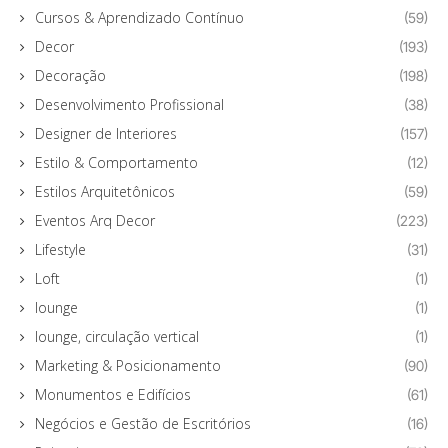
Cursos & Aprendizado Contínuo
(59)
Decor
(193)
Decoração
(198)
Desenvolvimento Profissional
(38)
Designer de Interiores
(157)
Estilo & Comportamento
(12)
Estilos Arquitetônicos
(59)
Eventos Arq Decor
(223)
Lifestyle
(31)
Loft
(1)
lounge
(1)
lounge, circulação vertical
(1)
Marketing & Posicionamento
(90)
Monumentos e Edifícios
(61)
Negócios e Gestão de Escritórios
(16)