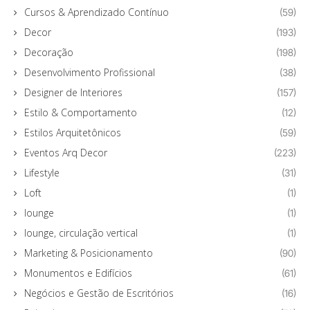
Cursos & Aprendizado Contínuo
(59)
Decor
(193)
Decoração
(198)
Desenvolvimento Profissional
(38)
Designer de Interiores
(157)
Estilo & Comportamento
(12)
Estilos Arquitetônicos
(59)
Eventos Arq Decor
(223)
Lifestyle
(31)
Loft
(1)
lounge
(1)
lounge, circulação vertical
(1)
Marketing & Posicionamento
(90)
Monumentos e Edifícios
(61)
Negócios e Gestão de Escritórios
(16)