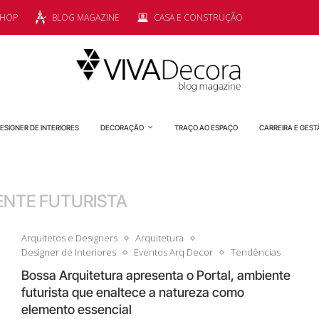
SHOP
BLOG MAGAZINE
CASA E CONSTRUÇÃO
ESIGNER DE INTERIORES
DECORAÇÃO
TRAÇO AO ESPAÇO
CARREIRA E GEST
ENTE FUTURISTA
Arquitetos e Designers
Arquitetura
Designer de Interiores
Eventos Arq Decor
Tendências
Bossa Arquitetura apresenta o Portal, ambiente
futurista que enaltece a natureza como
elemento essencial