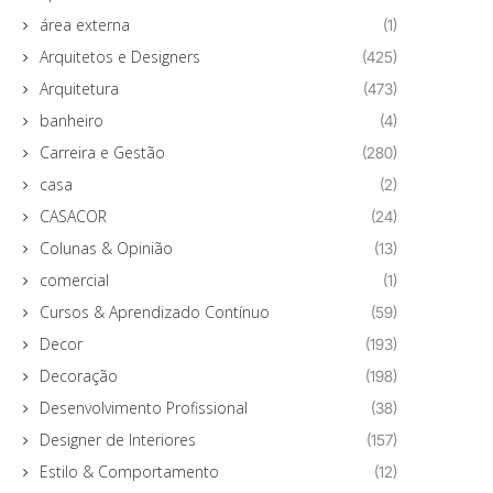
área externa
(1)
Arquitetos e Designers
(425)
Arquitetura
(473)
banheiro
(4)
Carreira e Gestão
(280)
casa
(2)
CASACOR
(24)
Colunas & Opinião
(13)
comercial
(1)
Cursos & Aprendizado Contínuo
(59)
Decor
(193)
Decoração
(198)
Desenvolvimento Profissional
(38)
Designer de Interiores
(157)
Estilo & Comportamento
(12)