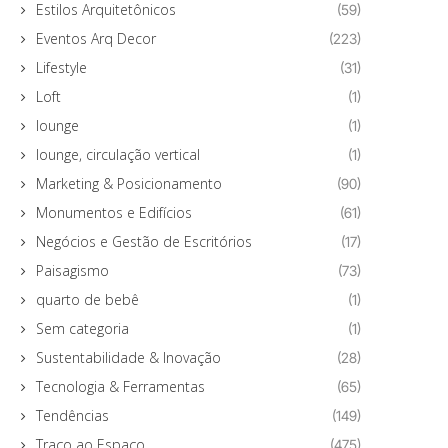
Estilos Arquitetônicos
(59)
Eventos Arq Decor
(223)
Lifestyle
(31)
Loft
(1)
lounge
(1)
lounge, circulação vertical
(1)
Marketing & Posicionamento
(90)
Monumentos e Edifícios
(61)
Negócios e Gestão de Escritórios
(17)
Paisagismo
(73)
quarto de bebê
(1)
Sem categoria
(1)
Sustentabilidade & Inovação
(28)
Tecnologia & Ferramentas
(65)
Tendências
(149)
Traço ao Espaço
(475)