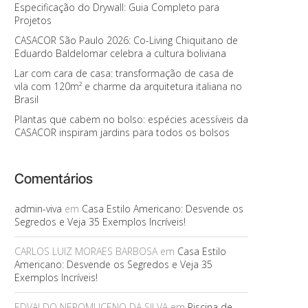
Especificação do Drywall: Guia Completo para
Projetos
CASACOR São Paulo 2026: Co-Living Chiquitano de
Eduardo Baldelomar celebra a cultura boliviana
Lar com cara de casa: transformação de casa de
vila com 120m² e charme da arquitetura italiana no
Brasil
Plantas que cabem no bolso: espécies acessíveis da
CASACOR inspiram jardins para todos os bolsos
Comentários
admin-viva
em
Casa Estilo Americano: Desvende os
Segredos e Veja 35 Exemplos Incríveis!
CARLOS LUIZ MORAES BARBOSA
em
Casa Estilo
Americano: Desvende os Segredos e Veja 35
Exemplos Incríveis!
EDVALDO NEPOMUCENO DA SILVA
em
Piscina de