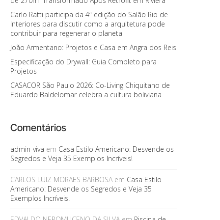
de 270m² Transformado Após Retrofit em Riviera
Carlo Ratti participa da 4ª edição do Salão Rio de
Interiores para discutir como a arquitetura pode
contribuir para regenerar o planeta
João Armentano: Projetos e Casa em Angra dos Reis
Especificação do Drywall: Guia Completo para
Projetos
CASACOR São Paulo 2026: Co-Living Chiquitano de
Eduardo Baldelomar celebra a cultura boliviana
Comentários
admin-viva
em
Casa Estilo Americano: Desvende os
Segredos e Veja 35 Exemplos Incríveis!
CARLOS LUIZ MORAES BARBOSA
em
Casa Estilo
Americano: Desvende os Segredos e Veja 35
Exemplos Incríveis!
EDVALDO NEPOMUCENO DA SILVA
em
Piscina de