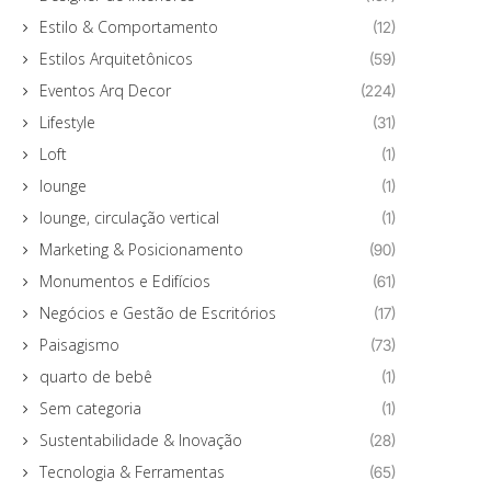
Estilo & Comportamento
(12)
Estilos Arquitetônicos
(59)
Eventos Arq Decor
(224)
Lifestyle
(31)
Loft
(1)
lounge
(1)
lounge, circulação vertical
(1)
Marketing & Posicionamento
(90)
Monumentos e Edifícios
(61)
Negócios e Gestão de Escritórios
(17)
Paisagismo
(73)
quarto de bebê
(1)
Sem categoria
(1)
Sustentabilidade & Inovação
(28)
Tecnologia & Ferramentas
(65)