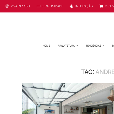
VIVA DECORA
COMUNIDADE
INSPIRAÇÃO
VIVA 
HOME
ARQUITETURA
TENDÊNCIAS
D
TAG:
ANDRE