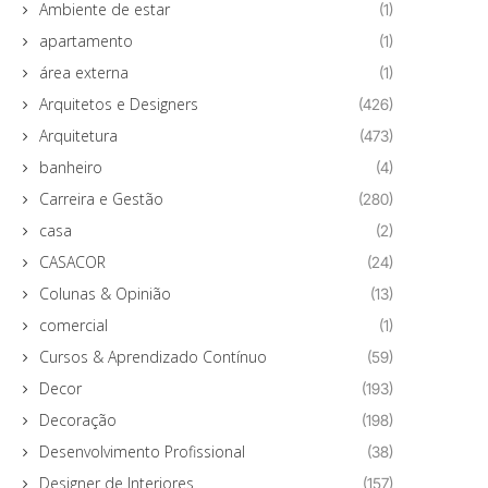
Ambiente de estar
(1)
apartamento
(1)
área externa
(1)
Arquitetos e Designers
(426)
Arquitetura
(473)
banheiro
(4)
Carreira e Gestão
(280)
casa
(2)
CASACOR
(24)
Colunas & Opinião
(13)
comercial
(1)
Cursos & Aprendizado Contínuo
(59)
Decor
(193)
Decoração
(198)
Desenvolvimento Profissional
(38)
Designer de Interiores
(157)