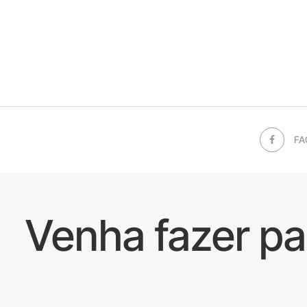
FA
Venha fazer p