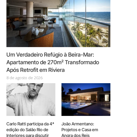
Um Verdadeiro Refúgio à Beira-Mar:
Apartamento de 270m² Transformado
Após Retrofit em Riviera
8 de agosto de 2026
Carlo Ratti participa da 4ª
João Armentano:
edição do Salão Rio de
Projetos e Casa em
Interiores para discutir
Angra dos Reis