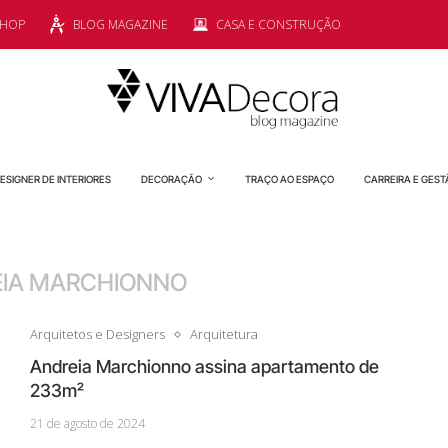
SHOP
BLOG MAGAZINE
CASA E CONSTRUÇÃO
ESIGNER DE INTERIORES
DECORAÇÃO
TRAÇO AO ESPAÇO
CARREIRA E GEST
IA MARCHIONNO
Arquitetos e Designers
Arquitetura
Andreia Marchionno assina apartamento de
233m²
21 de agosto de 2024