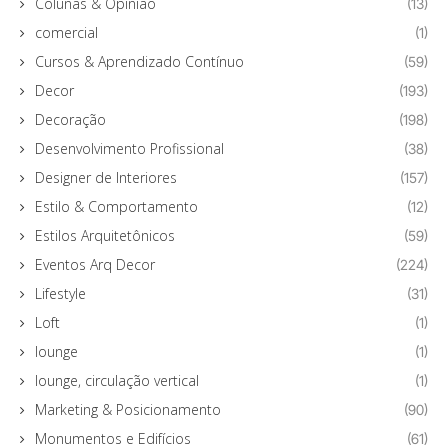
Colunas & Opinião
(13)
comercial
(1)
Cursos & Aprendizado Contínuo
(59)
Decor
(193)
Decoração
(198)
Desenvolvimento Profissional
(38)
Designer de Interiores
(157)
Estilo & Comportamento
(12)
Estilos Arquitetônicos
(59)
Eventos Arq Decor
(224)
Lifestyle
(31)
Loft
(1)
lounge
(1)
lounge, circulação vertical
(1)
Marketing & Posicionamento
(90)
Monumentos e Edifícios
(61)