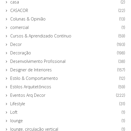
casa
(2)
CASACOR
(22)
Colunas & Opinião
(13)
comercial
(1)
Cursos & Aprendizado Contínuo
(59)
Decor
(193)
Decoração
(198)
Desenvolvimento Profissional
(38)
Designer de Interiores
(157)
Estilo & Comportamento
(12)
Estilos Arquitetônicos
(59)
Eventos Arq Decor
(222)
Lifestyle
(31)
Loft
(1)
lounge
(1)
lounge, circulação vertical
(1)