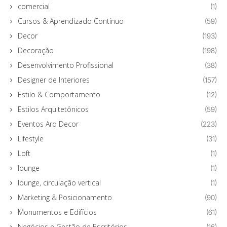
comercial
(1)
Cursos & Aprendizado Contínuo
(59)
Decor
(193)
Decoração
(198)
Desenvolvimento Profissional
(38)
Designer de Interiores
(157)
Estilo & Comportamento
(12)
Estilos Arquitetônicos
(59)
Eventos Arq Decor
(223)
Lifestyle
(31)
Loft
(1)
lounge
(1)
lounge, circulação vertical
(1)
Marketing & Posicionamento
(90)
Monumentos e Edifícios
(61)
Negócios e Gestão de Escritórios
(16)