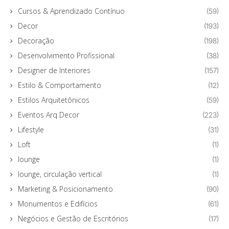
Cursos & Aprendizado Contínuo
(59)
Decor
(193)
Decoração
(198)
Desenvolvimento Profissional
(38)
Designer de Interiores
(157)
Estilo & Comportamento
(12)
Estilos Arquitetônicos
(59)
Eventos Arq Decor
(223)
Lifestyle
(31)
Loft
(1)
lounge
(1)
lounge, circulação vertical
(1)
Marketing & Posicionamento
(90)
Monumentos e Edifícios
(61)
Negócios e Gestão de Escritórios
(17)