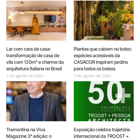
Lar com cara de casa:
Plantas que cabem no bolso:
transformação de casa de
espécies acessíveis da
vila com 120m² e charme da
CASACOR inspiram jardins
arquitetura italiana no Brasil
para todos os bolsos
7 de agosto de 2026
7 de agosto de 2026
Tramontina na Viva
Exposição celebra trajetória
Magazine 3ª edição: o
internacional da TROOST +