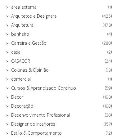
área externa
(1)
Arquitetos e Designers
(425)
Arquitetura
(473)
banheiro
(4)
Carreira e Gestão
(280)
casa
(2)
CASACOR
(24)
Colunas & Opinião
(13)
comercial
(1)
Cursos & Aprendizado Contínuo
(59)
Decor
(193)
Decoração
(198)
Desenvolvimento Profissional
(38)
Designer de Interiores
(157)
Estilo & Comportamento
(12)