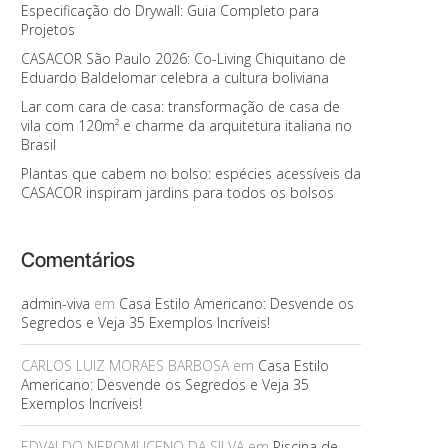
Especificação do Drywall: Guia Completo para
Projetos
CASACOR São Paulo 2026: Co-Living Chiquitano de
Eduardo Baldelomar celebra a cultura boliviana
Lar com cara de casa: transformação de casa de
vila com 120m² e charme da arquitetura italiana no
Brasil
Plantas que cabem no bolso: espécies acessíveis da
CASACOR inspiram jardins para todos os bolsos
Comentários
admin-viva
em
Casa Estilo Americano: Desvende os
Segredos e Veja 35 Exemplos Incríveis!
CARLOS LUIZ MORAES BARBOSA
em
Casa Estilo
Americano: Desvende os Segredos e Veja 35
Exemplos Incríveis!
EDVALDO NEPOMUCENO DA SILVA
em
Piscina de