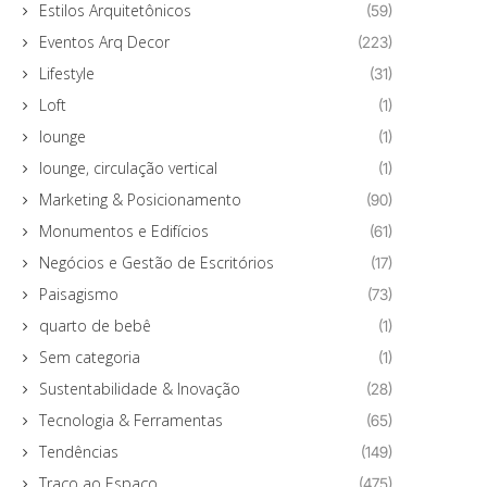
Estilos Arquitetônicos
(59)
Eventos Arq Decor
(223)
Lifestyle
(31)
Loft
(1)
lounge
(1)
lounge, circulação vertical
(1)
Marketing & Posicionamento
(90)
Monumentos e Edifícios
(61)
Negócios e Gestão de Escritórios
(17)
Paisagismo
(73)
quarto de bebê
(1)
Sem categoria
(1)
Sustentabilidade & Inovação
(28)
Tecnologia & Ferramentas
(65)
Tendências
(149)
Traço ao Espaço
(475)