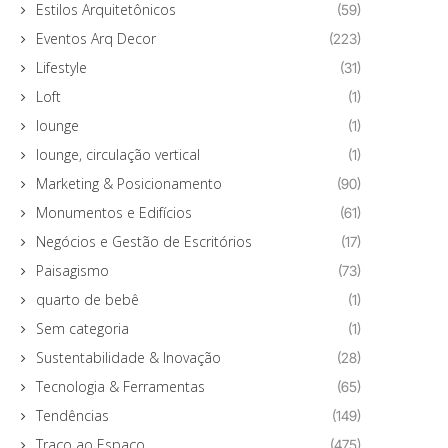
Estilos Arquitetônicos
(59)
Eventos Arq Decor
(223)
Lifestyle
(31)
Loft
(1)
lounge
(1)
lounge, circulação vertical
(1)
Marketing & Posicionamento
(90)
Monumentos e Edifícios
(61)
Negócios e Gestão de Escritórios
(17)
Paisagismo
(73)
quarto de bebê
(1)
Sem categoria
(1)
Sustentabilidade & Inovação
(28)
Tecnologia & Ferramentas
(65)
Tendências
(149)
Traço ao Espaço
(475)