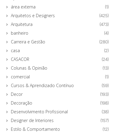
área externa
(1)
Arquitetos e Designers
(425)
Arquitetura
(473)
banheiro
(4)
Carreira e Gestão
(280)
casa
(2)
CASACOR
(24)
Colunas & Opinião
(13)
comercial
(1)
Cursos & Aprendizado Contínuo
(59)
Decor
(193)
Decoração
(198)
Desenvolvimento Profissional
(38)
Designer de Interiores
(157)
Estilo & Comportamento
(12)