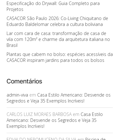
Especificação do Drywall: Guia Completo para
Projetos
CASACOR São Paulo 2026: Co-Living Chiquitano de
Eduardo Baldelomar celebra a cultura boliviana
Lar com cara de casa: transformação de casa de
vila com 120m² e charme da arquitetura italiana no
Brasil
Plantas que cabem no bolso: espécies acessíveis da
CASACOR inspiram jardins para todos os bolsos
Comentários
admin-viva
em
Casa Estilo Americano: Desvende os
Segredos e Veja 35 Exemplos Incríveis!
CARLOS LUIZ MORAES BARBOSA
em
Casa Estilo
Americano: Desvende os Segredos e Veja 35
Exemplos Incríveis!
EDVALDO NEPOMUCENO DA SILVA
em
Piscina de