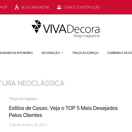
SHOP
BLOG MAGAZINE
CASA E CONSTRUÇÃO
ESIGNER DE INTERIORES
DECORAÇÃO
TRAÇO AO ESPAÇO
CARREIRA E GEST
TURA NEOCLÁSSICA
Traço ao Espaço
Estilos de Casas: Veja o TOP 5 Mais Desejados
Pelos Clientes
3 de dezembro de 2021