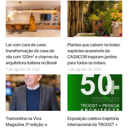
Lar com cara de casa:
Plantas que cabem no bolso:
transformação de casa de
espécies acessíveis da
vila com 120m² e charme da
CASACOR inspiram jardins
arquitetura italiana no Brasil
para todos os bolsos
7 de agosto de 2026
7 de agosto de 2026
Tramontina na Viva
Exposição celebra trajetória
Magazine 3ª edição: o
internacional da TROOST +