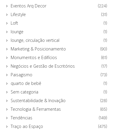
Eventos Arq Decor
(224)
Lifestyle
(31)
Loft
(1)
lounge
(1)
lounge, circulação vertical
(1)
Marketing & Posicionamento
(90)
Monumentos e Edifícios
(61)
Negócios e Gestão de Escritórios
(17)
Paisagismo
(73)
quarto de bebê
(1)
Sem categoria
(1)
Sustentabilidade & Inovação
(28)
Tecnologia & Ferramentas
(65)
Tendências
(149)
Traço ao Espaço
(475)