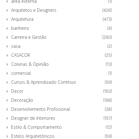
área externa
(1)
Arquitetos e Designers
(426)
Arquitetura
(473)
banheiro
(4)
Carreira e Gestão
(280)
casa
(2)
CASACOR
(25)
Colunas & Opinião
(13)
comercial
(1)
Cursos & Aprendizado Contínuo
(59)
Decor
(193)
Decoração
(198)
Desenvolvimento Profissional
(38)
Designer de Interiores
(157)
Estilo & Comportamento
(12)
Estilos Arquitetônicos
(59)