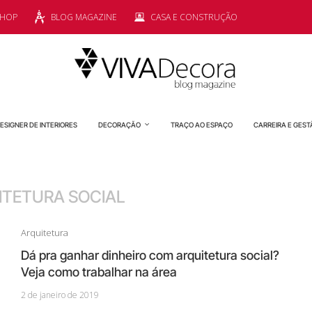
SHOP
BLOG MAGAZINE
CASA E CONSTRUÇÃO
ESIGNER DE INTERIORES
DECORAÇÃO
TRAÇO AO ESPAÇO
CARREIRA E GEST
ITETURA SOCIAL
Arquitetura
Dá pra ganhar dinheiro com arquitetura social?
Veja como trabalhar na área
2 de janeiro de 2019