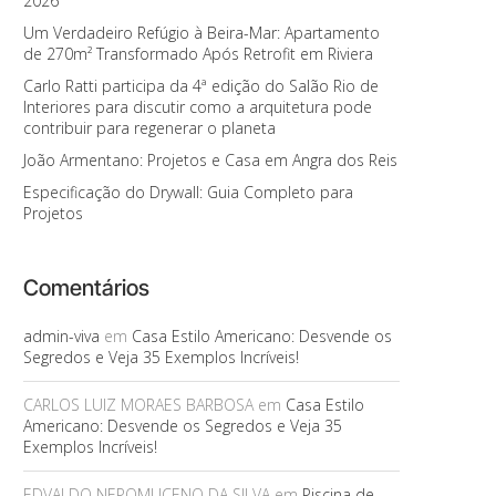
2026
Um Verdadeiro Refúgio à Beira-Mar: Apartamento
de 270m² Transformado Após Retrofit em Riviera
Carlo Ratti participa da 4ª edição do Salão Rio de
Interiores para discutir como a arquitetura pode
contribuir para regenerar o planeta
João Armentano: Projetos e Casa em Angra dos Reis
Especificação do Drywall: Guia Completo para
Projetos
Comentários
admin-viva
em
Casa Estilo Americano: Desvende os
Segredos e Veja 35 Exemplos Incríveis!
CARLOS LUIZ MORAES BARBOSA
em
Casa Estilo
Americano: Desvende os Segredos e Veja 35
Exemplos Incríveis!
EDVALDO NEPOMUCENO DA SILVA
em
Piscina de