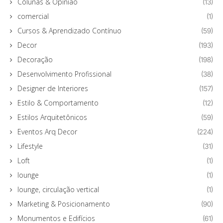
Colunas & Opinião
(13)
comercial
(1)
Cursos & Aprendizado Contínuo
(59)
Decor
(193)
Decoração
(198)
Desenvolvimento Profissional
(38)
Designer de Interiores
(157)
Estilo & Comportamento
(12)
Estilos Arquitetônicos
(59)
Eventos Arq Decor
(224)
Lifestyle
(31)
Loft
(1)
lounge
(1)
lounge, circulação vertical
(1)
Marketing & Posicionamento
(90)
Monumentos e Edifícios
(61)