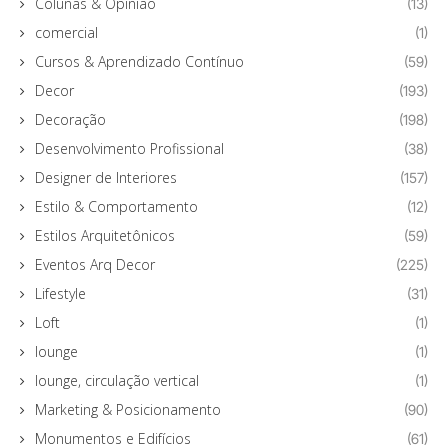
Colunas & Opinião
(13)
comercial
(1)
Cursos & Aprendizado Contínuo
(59)
Decor
(193)
Decoração
(198)
Desenvolvimento Profissional
(38)
Designer de Interiores
(157)
Estilo & Comportamento
(12)
Estilos Arquitetônicos
(59)
Eventos Arq Decor
(225)
Lifestyle
(31)
Loft
(1)
lounge
(1)
lounge, circulação vertical
(1)
Marketing & Posicionamento
(90)
Monumentos e Edifícios
(61)