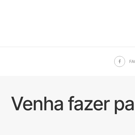
FA
Venha fazer p