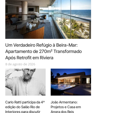
Um Verdadeiro Refúgio à Beira-Mar:
Apartamento de 270m² Transformado
Após Retrofit em Riviera
8 de agosto de 2026
Carlo Ratti participa da 4ª
João Armentano:
edição do Salão Rio de
Projetos e Casa em
Interiores para discutir
Angra dos Reis