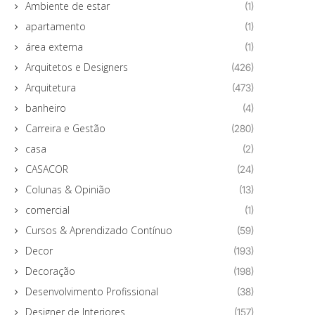
Ambiente de estar
(1)
apartamento
(1)
área externa
(1)
Arquitetos e Designers
(426)
Arquitetura
(473)
banheiro
(4)
Carreira e Gestão
(280)
casa
(2)
CASACOR
(24)
Colunas & Opinião
(13)
comercial
(1)
Cursos & Aprendizado Contínuo
(59)
Decor
(193)
Decoração
(198)
Desenvolvimento Profissional
(38)
Designer de Interiores
(157)