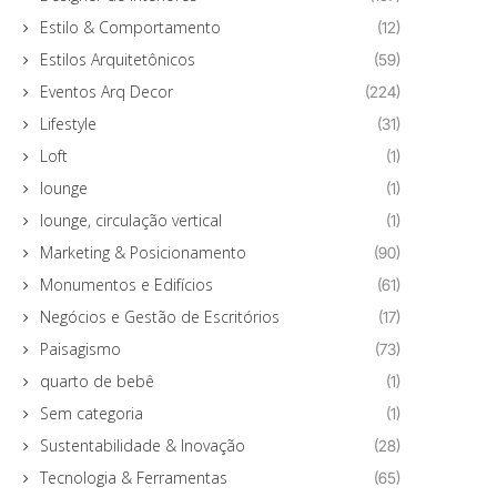
Estilo & Comportamento
(12)
Estilos Arquitetônicos
(59)
Eventos Arq Decor
(224)
Lifestyle
(31)
Loft
(1)
lounge
(1)
lounge, circulação vertical
(1)
Marketing & Posicionamento
(90)
Monumentos e Edifícios
(61)
Negócios e Gestão de Escritórios
(17)
Paisagismo
(73)
quarto de bebê
(1)
Sem categoria
(1)
Sustentabilidade & Inovação
(28)
Tecnologia & Ferramentas
(65)