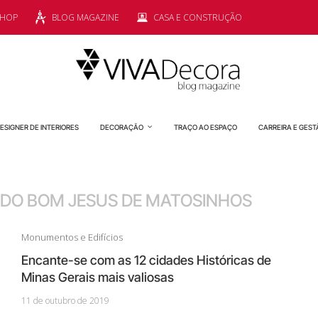
SHOP
BLOG MAGAZINE
CASA E CONSTRUÇÃO
ESIGNER DE INTERIORES
DECORAÇÃO
TRAÇO AO ESPAÇO
CARREIRA E GEST
 DO BOM JESUS DE MATOSINHOS
Monumentos e Edifícios
Encante-se com as 12 cidades Históricas de
Minas Gerais mais valiosas
11 de outubro de 2019