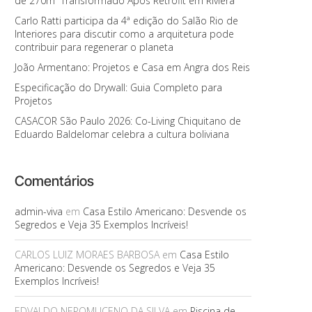
de 270m² Transformado Após Retrofit em Riviera
Carlo Ratti participa da 4ª edição do Salão Rio de
Interiores para discutir como a arquitetura pode
contribuir para regenerar o planeta
João Armentano: Projetos e Casa em Angra dos Reis
Especificação do Drywall: Guia Completo para
Projetos
CASACOR São Paulo 2026: Co-Living Chiquitano de
Eduardo Baldelomar celebra a cultura boliviana
Comentários
admin-viva
em
Casa Estilo Americano: Desvende os
Segredos e Veja 35 Exemplos Incríveis!
CARLOS LUIZ MORAES BARBOSA
em
Casa Estilo
Americano: Desvende os Segredos e Veja 35
Exemplos Incríveis!
EDVALDO NEPOMUCENO DA SILVA
em
Piscina de