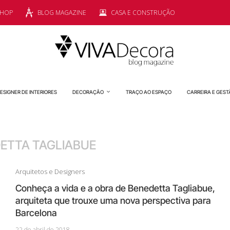
SHOP
BLOG MAGAZINE
CASA E CONSTRUÇÃO
ESIGNER DE INTERIORES
DECORAÇÃO
TRAÇO AO ESPAÇO
CARREIRA E GEST
ETTA TAGLIABUE
Arquitetos e Designers
Conheça a vida e a obra de Benedetta Tagliabue,
arquiteta que trouxe uma nova perspectiva para
Barcelona
22 de abril de 2018