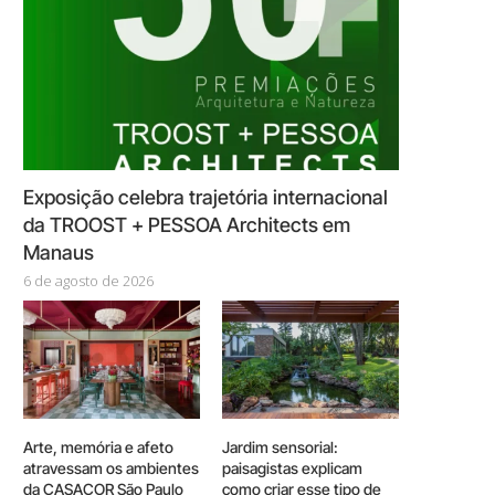
Exposição celebra trajetória internacional
da TROOST + PESSOA Architects em
Manaus
6 de agosto de 2026
Arte, memória e afeto
Jardim sensorial:
atravessam os ambientes
paisagistas explicam
da CASACOR São Paulo
como criar esse tipo de