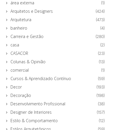
área externa
(1)
Arquitetos e Designers
(424)
Arquitetura
(473)
banheiro
(4)
Carreira e Gestão
(280)
casa
(2)
CASACOR
(23)
Colunas & Opinião
(13)
comercial
(1)
Cursos & Aprendizado Contínuo
(59)
Decor
(193)
Decoração
(198)
Desenvolvimento Profissional
(38)
Designer de Interiores
(157)
Estilo & Comportamento
(12)
Estilos Arquitetônicos
(59)