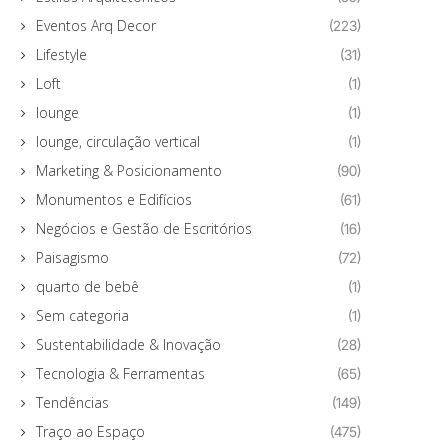
Eventos Arq Decor
(223)
Lifestyle
(31)
Loft
(1)
lounge
(1)
lounge, circulação vertical
(1)
Marketing & Posicionamento
(90)
Monumentos e Edifícios
(61)
Negócios e Gestão de Escritórios
(16)
Paisagismo
(72)
quarto de bebê
(1)
Sem categoria
(1)
Sustentabilidade & Inovação
(28)
Tecnologia & Ferramentas
(65)
Tendências
(149)
Traço ao Espaço
(475)