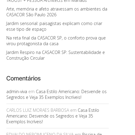
TROOST + PESSOA Architects em Manaus
Arte, memória e afeto atravessam os ambientes da
CASACOR São Paulo 2026
Jardim sensorial: paisagistas explicam como criar
esse tipo de espaço
Na reta final da CASACOR SP, o conforto prova que
virou protagonista da casa
Jardim Respiro na CASACOR SP: Sustentabilidade e
Construção Circular
Comentários
admin-viva
em
Casa Estilo Americano: Desvende os
Segredos e Veja 35 Exemplos Incríveis!
CARLOS LUIZ MORAES BARBOSA
em
Casa Estilo
Americano: Desvende os Segredos e Veja 35
Exemplos Incríveis!
EDVALDO NEPOMUCENO DA SILVA
em
Piscina de