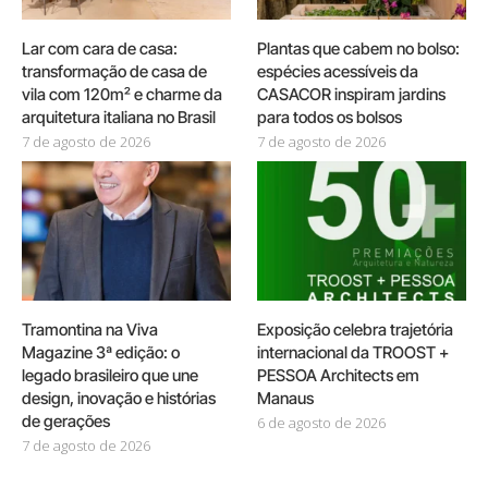
Lar com cara de casa:
Plantas que cabem no bolso:
transformação de casa de
espécies acessíveis da
vila com 120m² e charme da
CASACOR inspiram jardins
arquitetura italiana no Brasil
para todos os bolsos
7 de agosto de 2026
7 de agosto de 2026
Tramontina na Viva
Exposição celebra trajetória
Magazine 3ª edição: o
internacional da TROOST +
legado brasileiro que une
PESSOA Architects em
design, inovação e histórias
Manaus
de gerações
6 de agosto de 2026
7 de agosto de 2026