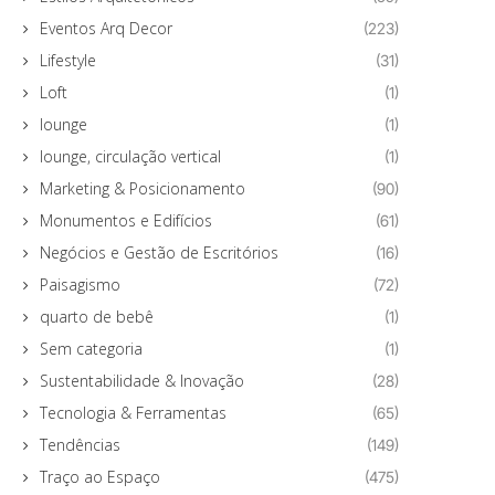
Eventos Arq Decor
(223)
Lifestyle
(31)
Loft
(1)
lounge
(1)
lounge, circulação vertical
(1)
Marketing & Posicionamento
(90)
Monumentos e Edifícios
(61)
Negócios e Gestão de Escritórios
(16)
Paisagismo
(72)
quarto de bebê
(1)
Sem categoria
(1)
Sustentabilidade & Inovação
(28)
Tecnologia & Ferramentas
(65)
Tendências
(149)
Traço ao Espaço
(475)