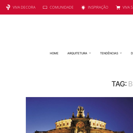
VIVA DECORA
COMUNIDADE
INSPIRAÇÃO
VIVA 
HOME
ARQUITETURA
TENDÊNCIAS
D
TAG:
B