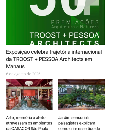
Exposição celebra trajetória internacional
da TROOST + PESSOA Architects em
Manaus
6 de agosto de 2026
Arte, memória e afeto
Jardim sensorial:
atravessam os ambientes
paisagistas explicam
da CASACOR São Paulo
como criar esse tipo de