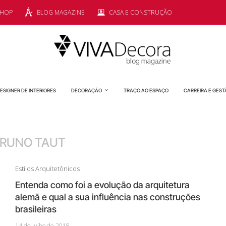
SHOP
BLOG MAGAZINE
CASA E CONSTRUÇÃO
ESIGNER DE INTERIORES
DECORAÇÃO
TRAÇO AO ESPAÇO
CARREIRA E GEST
RUNO TAUT
Estilos Arquitetônicos
Entenda como foi a evolução da arquitetura
alemã e qual a sua influência nas construções
brasileiras
14 de julho de 2018