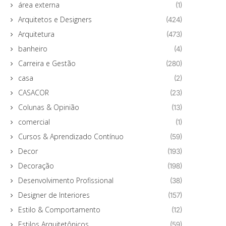
área externa
(1)
Arquitetos e Designers
(424)
Arquitetura
(473)
banheiro
(4)
Carreira e Gestão
(280)
casa
(2)
CASACOR
(23)
Colunas & Opinião
(13)
comercial
(1)
Cursos & Aprendizado Contínuo
(59)
Decor
(193)
Decoração
(198)
Desenvolvimento Profissional
(38)
Designer de Interiores
(157)
Estilo & Comportamento
(12)
Estilos Arquitetônicos
(59)