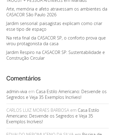
TROOST + PESSOA Architects em Manaus
Arte, memória e afeto atravessam os ambientes da
CASACOR São Paulo 2026
Jardim sensorial: paisagistas explicam como criar
esse tipo de espaço
Na reta final da CASACOR SP, o conforto prova que
virou protagonista da casa
Jardim Respiro na CASACOR SP: Sustentabilidade e
Construção Circular
Comentários
admin-viva
em
Casa Estilo Americano: Desvende os
Segredos e Veja 35 Exemplos Incríveis!
CARLOS LUIZ MORAES BARBOSA
em
Casa Estilo
Americano: Desvende os Segredos e Veja 35
Exemplos Incríveis!
EDVALDO NEPOMUCENO DA SILVA
em
Piscina de