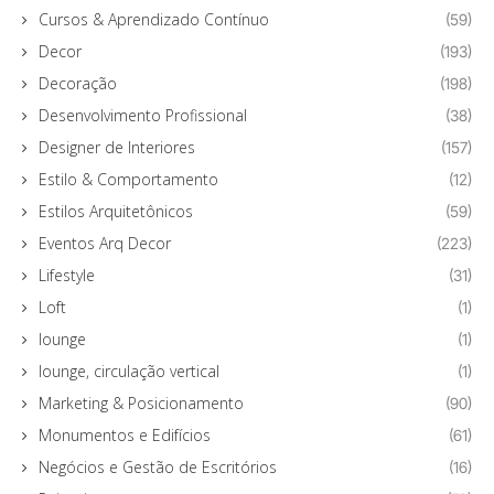
Cursos & Aprendizado Contínuo
(59)
Decor
(193)
Decoração
(198)
Desenvolvimento Profissional
(38)
Designer de Interiores
(157)
Estilo & Comportamento
(12)
Estilos Arquitetônicos
(59)
Eventos Arq Decor
(223)
Lifestyle
(31)
Loft
(1)
lounge
(1)
lounge, circulação vertical
(1)
Marketing & Posicionamento
(90)
Monumentos e Edifícios
(61)
Negócios e Gestão de Escritórios
(16)