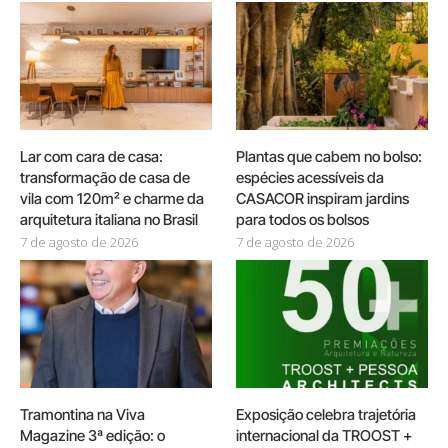
Lar com cara de casa:
Plantas que cabem no bolso:
transformação de casa de
espécies acessíveis da
vila com 120m² e charme da
CASACOR inspiram jardins
arquitetura italiana no Brasil
para todos os bolsos
7 de agosto de 2026
7 de agosto de 2026
Tramontina na Viva
Exposição celebra trajetória
Magazine 3ª edição: o
internacional da TROOST +