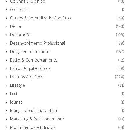
Colunas & Opinião
(13)
comercial
(1)
Cursos & Aprendizado Contínuo
(59)
Decor
(193)
Decoração
(198)
Desenvolvimento Profissional
(38)
Designer de Interiores
(157)
Estilo & Comportamento
(12)
Estilos Arquitetônicos
(59)
Eventos Arq Decor
(224)
Lifestyle
(31)
Loft
(1)
lounge
(1)
lounge, circulação vertical
(1)
Marketing & Posicionamento
(90)
Monumentos e Edifícios
(61)