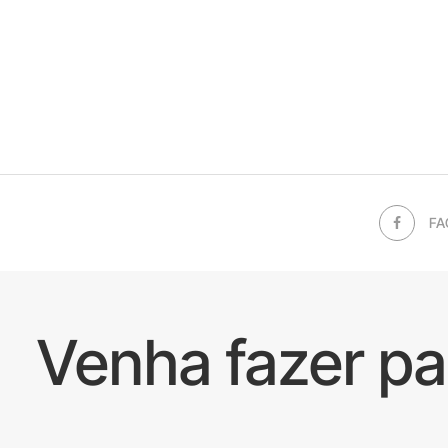
FA
Venha fazer p