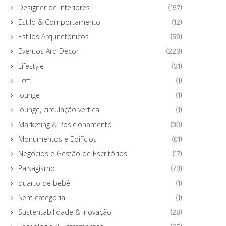
Designer de Interiores
(157)
Estilo & Comportamento
(12)
Estilos Arquitetônicos
(59)
Eventos Arq Decor
(223)
Lifestyle
(31)
Loft
(1)
lounge
(1)
lounge, circulação vertical
(1)
Marketing & Posicionamento
(90)
Monumentos e Edifícios
(61)
Negócios e Gestão de Escritórios
(17)
Paisagismo
(73)
quarto de bebê
(1)
Sem categoria
(1)
Sustentabilidade & Inovação
(28)