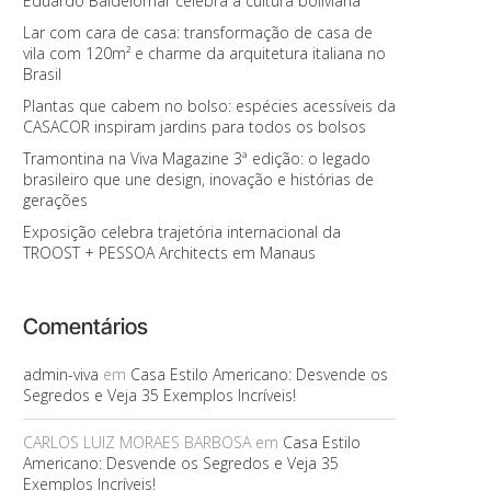
Eduardo Baldelomar celebra a cultura boliviana
Lar com cara de casa: transformação de casa de
vila com 120m² e charme da arquitetura italiana no
Brasil
Plantas que cabem no bolso: espécies acessíveis da
CASACOR inspiram jardins para todos os bolsos
Tramontina na Viva Magazine 3ª edição: o legado
brasileiro que une design, inovação e histórias de
gerações
Exposição celebra trajetória internacional da
TROOST + PESSOA Architects em Manaus
Comentários
admin-viva
em
Casa Estilo Americano: Desvende os
Segredos e Veja 35 Exemplos Incríveis!
CARLOS LUIZ MORAES BARBOSA
em
Casa Estilo
Americano: Desvende os Segredos e Veja 35
Exemplos Incríveis!