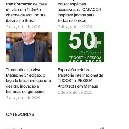
transformação de casa
bolso: espécies
de vila com 120m² e
acessíveis da CASACOR
charme da arquitetura
inspiram jardins para
italiana no Brasil
todos os bolsos
7 de agosto de 2026
7 de agosto de 2026
Tramontina na Viva
Exposição celebra
Magazine 3ª edição: o
trajetória internacional da
legado brasileiro que une
TROOST + PESSOA
design, inovação e
Architects em Manaus
histórias de gerações
6 de agosto de 2026
7 de agosto de 2026
CATEGORIAS
adega
(1)