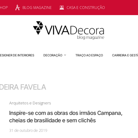
SHOP
BLOG MAGAZINE
CASA E CONSTRUÇÃO
ESIGNER DE INTERIORES
DECORAÇÃO
TRAÇO AO ESPAÇO
CARREIRA E GEST
DEIRA FAVELA
Arquitetos e Designers
Inspire-se com as obras dos irmãos Campana,
cheias de brasilidade e sem clichês
31 de outubro de 2019