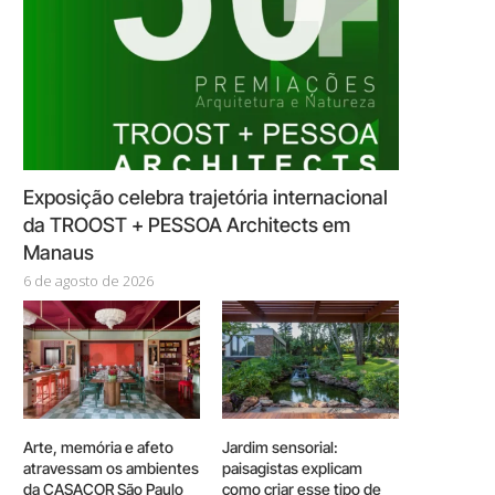
Exposição celebra trajetória internacional
da TROOST + PESSOA Architects em
Manaus
6 de agosto de 2026
Arte, memória e afeto
Jardim sensorial:
atravessam os ambientes
paisagistas explicam
da CASACOR São Paulo
como criar esse tipo de