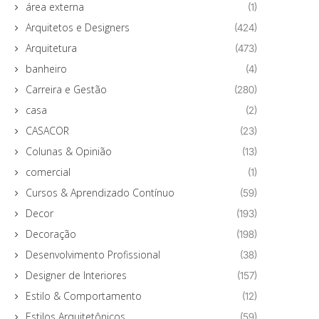
área externa
(1)
Arquitetos e Designers
(424)
Arquitetura
(473)
banheiro
(4)
Carreira e Gestão
(280)
casa
(2)
CASACOR
(23)
Colunas & Opinião
(13)
comercial
(1)
Cursos & Aprendizado Contínuo
(59)
Decor
(193)
Decoração
(198)
Desenvolvimento Profissional
(38)
Designer de Interiores
(157)
Estilo & Comportamento
(12)
Estilos Arquitetônicos
(59)