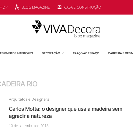
SHOP
BLOG MAGAZINE
CASA E CONSTRUÇÃO
ESIGNER DE INTERIORES
DECORAÇÃO
TRAÇO AO ESPAÇO
CARREIRA E GEST
CADEIRA RIO
Arquitetos e Designers
Carlos Motta: o designer que usa a madeira sem
agredir a natureza
10 de setembro de 2018