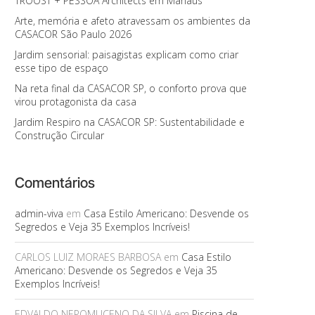
TROOST + PESSOA Architects em Manaus
Arte, memória e afeto atravessam os ambientes da
CASACOR São Paulo 2026
Jardim sensorial: paisagistas explicam como criar
esse tipo de espaço
Na reta final da CASACOR SP, o conforto prova que
virou protagonista da casa
Jardim Respiro na CASACOR SP: Sustentabilidade e
Construção Circular
Comentários
admin-viva
em
Casa Estilo Americano: Desvende os
Segredos e Veja 35 Exemplos Incríveis!
CARLOS LUIZ MORAES BARBOSA
em
Casa Estilo
Americano: Desvende os Segredos e Veja 35
Exemplos Incríveis!
EDVALDO NEPOMUCENO DA SILVA
em
Piscina de