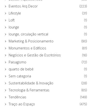
Eventos Arq Decor
(223)
Lifestyle
(31)
Loft
(1)
lounge
(1)
lounge, circulação vertical
(1)
Marketing & Posicionamento
(90)
Monumentos e Edifícios
(61)
Negócios e Gestão de Escritórios
(16)
Paisagismo
(72)
quarto de bebê
(1)
Sem categoria
(1)
Sustentabilidade & Inovação
(28)
Tecnologia & Ferramentas
(65)
Tendências
(149)
Traço ao Espaço
(475)