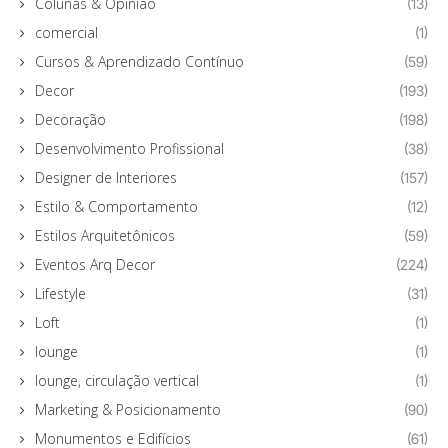
Colunas & Opinião
(13)
comercial
(1)
Cursos & Aprendizado Contínuo
(59)
Decor
(193)
Decoração
(198)
Desenvolvimento Profissional
(38)
Designer de Interiores
(157)
Estilo & Comportamento
(12)
Estilos Arquitetônicos
(59)
Eventos Arq Decor
(224)
Lifestyle
(31)
Loft
(1)
lounge
(1)
lounge, circulação vertical
(1)
Marketing & Posicionamento
(90)
Monumentos e Edifícios
(61)