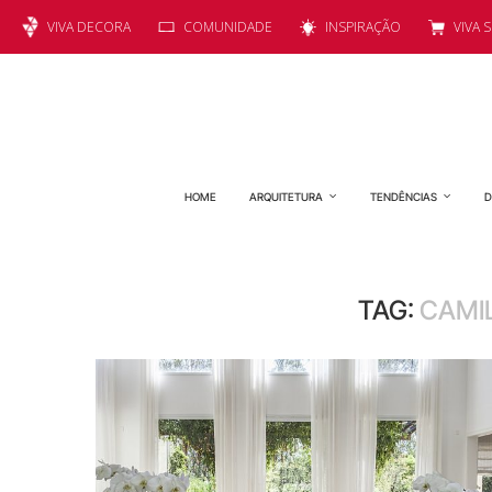
VIVA DECORA
COMUNIDADE
INSPIRAÇÃO
VIVA 
HOME
ARQUITETURA
TENDÊNCIAS
D
TAG:
CAMI