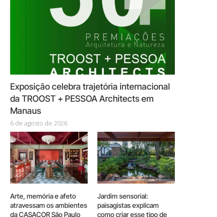
Exposição celebra trajetória internacional
da TROOST + PESSOA Architects em
Manaus
6 de agosto de 2026
Arte, memória e afeto
Jardim sensorial:
atravessam os ambientes
paisagistas explicam
da CASACOR São Paulo
como criar esse tipo de