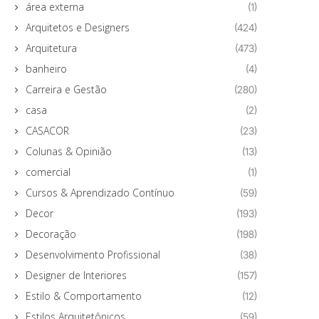
área externa
(1)
Arquitetos e Designers
(424)
Arquitetura
(473)
banheiro
(4)
Carreira e Gestão
(280)
casa
(2)
CASACOR
(23)
Colunas & Opinião
(13)
comercial
(1)
Cursos & Aprendizado Contínuo
(59)
Decor
(193)
Decoração
(198)
Desenvolvimento Profissional
(38)
Designer de Interiores
(157)
Estilo & Comportamento
(12)
Estilos Arquitetônicos
(59)