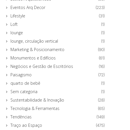
Eventos Arq Decor
(223)
Lifestyle
(31)
Loft
(1)
lounge
(1)
lounge, circulação vertical
(1)
Marketing & Posicionamento
(90)
Monumentos e Edifícios
(61)
Negócios e Gestão de Escritórios
(16)
Paisagismo
(72)
quarto de bebê
(1)
Sem categoria
(1)
Sustentabilidade & Inovação
(28)
Tecnologia & Ferramentas
(65)
Tendências
(149)
Traço ao Espaço
(475)