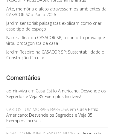
TROOST + PESSOA Architects em Manaus
Arte, memória e afeto atravessam os ambientes da
CASACOR São Paulo 2026
Jardim sensorial: paisagistas explicam como criar
esse tipo de espaço
Na reta final da CASACOR SP, o conforto prova que
virou protagonista da casa
Jardim Respiro na CASACOR SP: Sustentabilidade e
Construção Circular
Comentários
admin-viva
em
Casa Estilo Americano: Desvende os
Segredos e Veja 35 Exemplos Incríveis!
CARLOS LUIZ MORAES BARBOSA
em
Casa Estilo
Americano: Desvende os Segredos e Veja 35
Exemplos Incríveis!
EDVALDO NEPOMUCENO DA SILVA
em
Piscina de