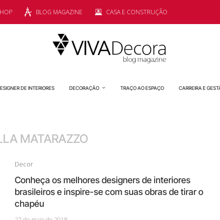
SHOP
BLOG MAGAZINE
CASA E CONSTRUÇÃO
ESIGNER DE INTERIORES
DECORAÇÃO
TRAÇO AO ESPAÇO
CARREIRA E GEST
LLA MATARAZZO
Decor
Conheça os melhores designers de interiores
brasileiros e inspire-se com suas obras de tirar o
chapéu
27 de maio de 2018