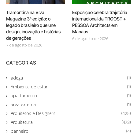
Tramontina na Viva
Exposição celebra trajetória
Magazine 3ª edição: o
internacional da TROOST +
legado brasileiro que une
PESSOA Architects em
design, inovação e histórias
Manaus
de gerações
6 de agosto de 2026
7 de agosto de 2026
CATEGORIAS
adega
(1)
Ambiente de estar
(1)
apartamento
(1)
área externa
(1)
Arquitetos e Designers
(425)
Arquitetura
(473)
banheiro
(4)