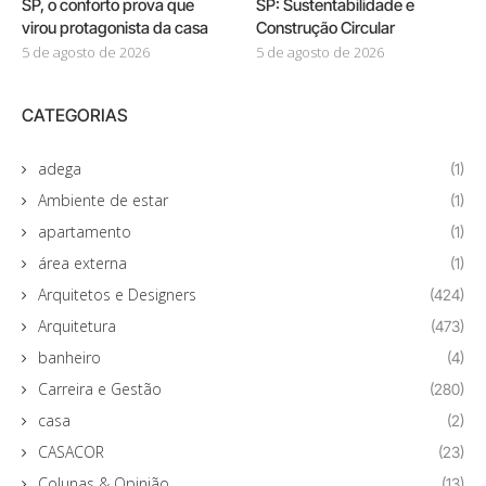
SP, o conforto prova que
SP: Sustentabilidade e
virou protagonista da casa
Construção Circular
5 de agosto de 2026
5 de agosto de 2026
CATEGORIAS
adega
(1)
Ambiente de estar
(1)
apartamento
(1)
área externa
(1)
Arquitetos e Designers
(424)
Arquitetura
(473)
banheiro
(4)
Carreira e Gestão
(280)
casa
(2)
CASACOR
(23)
Colunas & Opinião
(13)