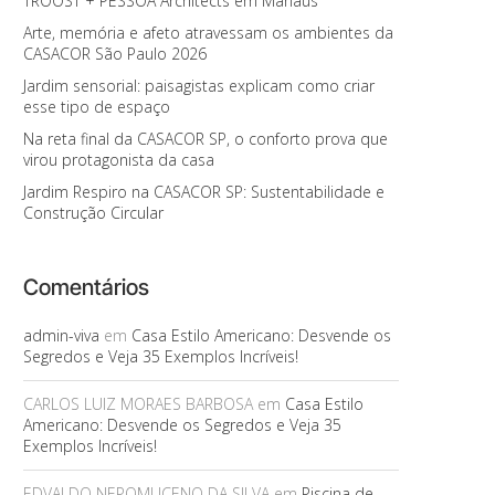
TROOST + PESSOA Architects em Manaus
Arte, memória e afeto atravessam os ambientes da
CASACOR São Paulo 2026
Jardim sensorial: paisagistas explicam como criar
esse tipo de espaço
Na reta final da CASACOR SP, o conforto prova que
virou protagonista da casa
Jardim Respiro na CASACOR SP: Sustentabilidade e
Construção Circular
Comentários
admin-viva
em
Casa Estilo Americano: Desvende os
Segredos e Veja 35 Exemplos Incríveis!
CARLOS LUIZ MORAES BARBOSA
em
Casa Estilo
Americano: Desvende os Segredos e Veja 35
Exemplos Incríveis!
EDVALDO NEPOMUCENO DA SILVA
em
Piscina de