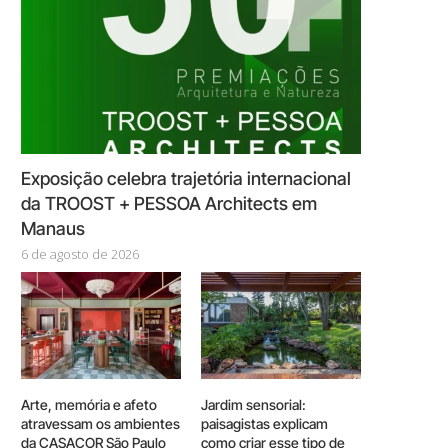
Exposição celebra trajetória internacional
da TROOST + PESSOA Architects em
Manaus
6 de agosto de 2026
Arte, memória e afeto
Jardim sensorial:
atravessam os ambientes
paisagistas explicam
da CASACOR São Paulo
como criar esse tipo de