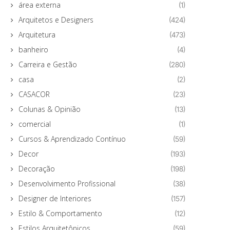
área externa
(1)
Arquitetos e Designers
(424)
Arquitetura
(473)
banheiro
(4)
Carreira e Gestão
(280)
casa
(2)
CASACOR
(23)
Colunas & Opinião
(13)
comercial
(1)
Cursos & Aprendizado Contínuo
(59)
Decor
(193)
Decoração
(198)
Desenvolvimento Profissional
(38)
Designer de Interiores
(157)
Estilo & Comportamento
(12)
Estilos Arquitetônicos
(59)