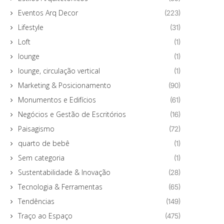
Eventos Arq Decor
(223)
Lifestyle
(31)
Loft
(1)
lounge
(1)
lounge, circulação vertical
(1)
Marketing & Posicionamento
(90)
Monumentos e Edifícios
(61)
Negócios e Gestão de Escritórios
(16)
Paisagismo
(72)
quarto de bebê
(1)
Sem categoria
(1)
Sustentabilidade & Inovação
(28)
Tecnologia & Ferramentas
(65)
Tendências
(149)
Traço ao Espaço
(475)