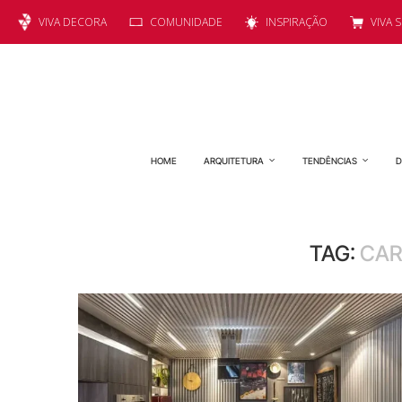
VIVA DECORA
COMUNIDADE
INSPIRAÇÃO
VIVA 
HOME
ARQUITETURA
TENDÊNCIAS
D
TAG:
CAR