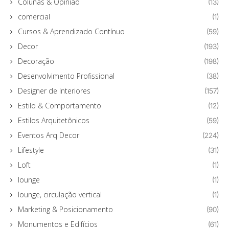
Colunas & Opinião
(13)
comercial
(1)
Cursos & Aprendizado Contínuo
(59)
Decor
(193)
Decoração
(198)
Desenvolvimento Profissional
(38)
Designer de Interiores
(157)
Estilo & Comportamento
(12)
Estilos Arquitetônicos
(59)
Eventos Arq Decor
(224)
Lifestyle
(31)
Loft
(1)
lounge
(1)
lounge, circulação vertical
(1)
Marketing & Posicionamento
(90)
Monumentos e Edifícios
(61)