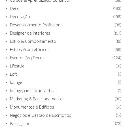
Cursos & Aprendizado Contínuo
(59)
Decor
(193)
Decoração
(198)
Desenvolvimento Profissional
(38)
Designer de Interiores
(157)
Estilo & Comportamento
(12)
Estilos Arquitetônicos
(59)
Eventos Arq Decor
(224)
Lifestyle
(31)
Loft
(1)
lounge
(1)
lounge, circulação vertical
(1)
Marketing & Posicionamento
(90)
Monumentos e Edifícios
(61)
Negócios e Gestão de Escritórios
(17)
Paisagismo
(73)