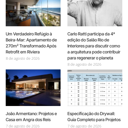
Um Verdadeiro Refúgio à
Carlo Ratti participa da 4ª
Beira-Mar: Apartamento de
edição do Salão Rio de
270m² Transformado Após
Interiores para discutir como
Retrofit em Riviera
a arquitetura pode contribuir
para regenerar o planeta
8 de agosto de 2026
8 de agosto de 2026
João Armentano: Projetos e
Especificação do Drywall:
Casa em Angra dos Reis
Guia Completo para Projetos
7 de agosto de 2026
7 de agosto de 2026