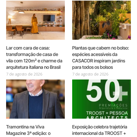
Lar com cara de casa:
Plantas que cabem no bolso:
transformação de casa de
espécies acessíveis da
vila com 120m² e charme da
CASACOR inspiram jardins
arquitetura italiana no Brasil
para todos os bolsos
7 de agosto de 2026
7 de agosto de 2026
Tramontina na Viva
Exposição celebra trajetória
Magazine 3ª edição: o
internacional da TROOST +