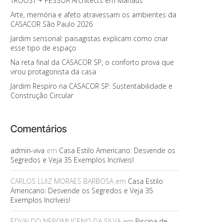
TROOST + PESSOA Architects em Manaus
Arte, memória e afeto atravessam os ambientes da
CASACOR São Paulo 2026
Jardim sensorial: paisagistas explicam como criar
esse tipo de espaço
Na reta final da CASACOR SP, o conforto prova que
virou protagonista da casa
Jardim Respiro na CASACOR SP: Sustentabilidade e
Construção Circular
Comentários
admin-viva
em
Casa Estilo Americano: Desvende os
Segredos e Veja 35 Exemplos Incríveis!
CARLOS LUIZ MORAES BARBOSA
em
Casa Estilo
Americano: Desvende os Segredos e Veja 35
Exemplos Incríveis!
EDVALDO NEPOMUCENO DA SILVA
em
Piscina de