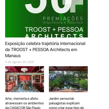
Exposição celebra trajetória internacional
da TROOST + PESSOA Architects em
Manaus
6 de agosto de 2026
Arte, memória e afeto
Jardim sensorial:
atravessam os ambientes
paisagistas explicam
da CASACOR São Paulo
como criar esse tipo de