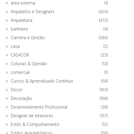
área externa
(1)
Arquitetos e Designers
(424)
Arquitetura
(473)
banheiro
(4)
Carreira e Gestão
(280)
casa
(2)
CASACOR
(23)
Colunas & Opinião
(13)
comercial
(1)
Cursos & Aprendizado Contínuo
(59)
Decor
(193)
Decoração
(198)
Desenvolvimento Profissional
(38)
Designer de Interiores
(157)
Estilo & Comportamento
(12)
Estilos Arquitetônicos
(59)