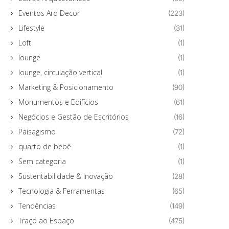
Eventos Arq Decor
(223)
Lifestyle
(31)
Loft
(1)
lounge
(1)
lounge, circulação vertical
(1)
Marketing & Posicionamento
(90)
Monumentos e Edifícios
(61)
Negócios e Gestão de Escritórios
(16)
Paisagismo
(72)
quarto de bebê
(1)
Sem categoria
(1)
Sustentabilidade & Inovação
(28)
Tecnologia & Ferramentas
(65)
Tendências
(149)
Traço ao Espaço
(475)