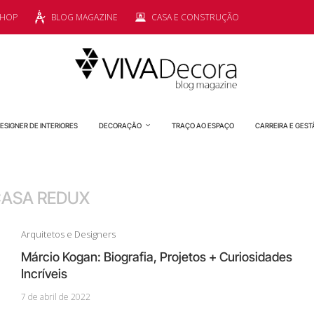
SHOP
BLOG MAGAZINE
CASA E CONSTRUÇÃO
ESIGNER DE INTERIORES
DECORAÇÃO
TRAÇO AO ESPAÇO
CARREIRA E GEST
ASA REDUX
Arquitetos e Designers
Márcio Kogan: Biografia, Projetos + Curiosidades
Incríveis
7 de abril de 2022