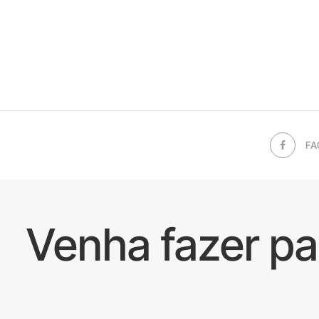
FA
Venha fazer p