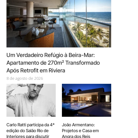
Um Verdadeiro Refúgio à Beira-Mar:
Apartamento de 270m² Transformado
Após Retrofit em Riviera
8 de agosto de 2026
Carlo Ratti participa da 4ª
João Armentano:
edição do Salão Rio de
Projetos e Casa em
Interiores para discutir
Angra dos Reis