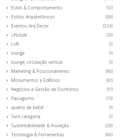
Estilo & Comportamento
(12)
Estilos Arquitetônicos
(59)
Eventos Arq Decor
(224)
Lifestyle
(31)
Loft
(1)
lounge
(1)
lounge, circulação vertical
(1)
Marketing & Posicionamento
(90)
Monumentos e Edifícios
(61)
Negócios e Gestão de Escritórios
(17)
Paisagismo
(73)
quarto de bebê
(1)
Sem categoria
(1)
Sustentabilidade & Inovação
(28)
Tecnologia & Ferramentas
(65)