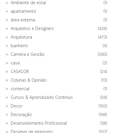
Ambiente de estar
(1)
apartamento
(1)
área externa
(1)
Arquitetos e Designers
(426)
Arquitetura
(473)
banheiro
(4)
Carreira e Gestão
(280)
casa
(2)
CASACOR
(24)
Colunas & Opinião
(13)
comercial
(1)
Cursos & Aprendizado Contínuo
(59)
Decor
(193)
Decoração
(198)
Desenvolvimento Profissional
(38)
Designer de Interiores
(157)