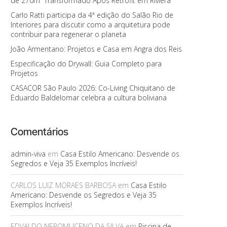
de 270m² Transformado Após Retrofit em Riviera
Carlo Ratti participa da 4ª edição do Salão Rio de
Interiores para discutir como a arquitetura pode
contribuir para regenerar o planeta
João Armentano: Projetos e Casa em Angra dos Reis
Especificação do Drywall: Guia Completo para
Projetos
CASACOR São Paulo 2026: Co-Living Chiquitano de
Eduardo Baldelomar celebra a cultura boliviana
Comentários
admin-viva
em
Casa Estilo Americano: Desvende os
Segredos e Veja 35 Exemplos Incríveis!
CARLOS LUIZ MORAES BARBOSA
em
Casa Estilo
Americano: Desvende os Segredos e Veja 35
Exemplos Incríveis!
EDVALDO NEPOMUCENO DA SILVA
em
Piscina de