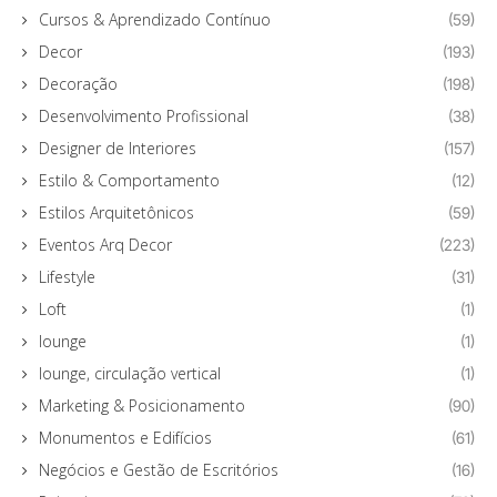
Cursos & Aprendizado Contínuo
(59)
Decor
(193)
Decoração
(198)
Desenvolvimento Profissional
(38)
Designer de Interiores
(157)
Estilo & Comportamento
(12)
Estilos Arquitetônicos
(59)
Eventos Arq Decor
(223)
Lifestyle
(31)
Loft
(1)
lounge
(1)
lounge, circulação vertical
(1)
Marketing & Posicionamento
(90)
Monumentos e Edifícios
(61)
Negócios e Gestão de Escritórios
(16)