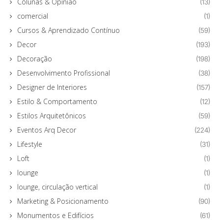
Colunas & Opinião
(13)
comercial
(1)
Cursos & Aprendizado Contínuo
(59)
Decor
(193)
Decoração
(198)
Desenvolvimento Profissional
(38)
Designer de Interiores
(157)
Estilo & Comportamento
(12)
Estilos Arquitetônicos
(59)
Eventos Arq Decor
(224)
Lifestyle
(31)
Loft
(1)
lounge
(1)
lounge, circulação vertical
(1)
Marketing & Posicionamento
(90)
Monumentos e Edifícios
(61)