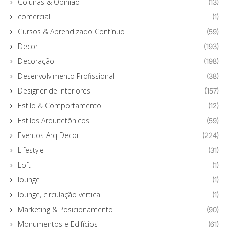
Colunas & Opinião
(13)
comercial
(1)
Cursos & Aprendizado Contínuo
(59)
Decor
(193)
Decoração
(198)
Desenvolvimento Profissional
(38)
Designer de Interiores
(157)
Estilo & Comportamento
(12)
Estilos Arquitetônicos
(59)
Eventos Arq Decor
(224)
Lifestyle
(31)
Loft
(1)
lounge
(1)
lounge, circulação vertical
(1)
Marketing & Posicionamento
(90)
Monumentos e Edifícios
(61)