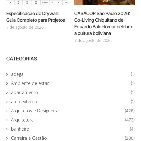
Especificação do Drywall:
CASACOR São Paulo 2026:
Guia Completo para Projetos
Co-Living Chiquitano de
Eduardo Baldelomar celebra
7 de agosto de 2026
a cultura boliviana
7 de agosto de 2026
CATEGORIAS
adega
(1)
Ambiente de estar
(1)
apartamento
(1)
área externa
(1)
Arquitetos e Designers
(426)
Arquitetura
(473)
banheiro
(4)
Carreira e Gestão
(280)