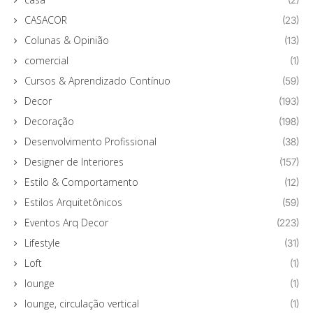
CASACOR
(23)
Colunas & Opinião
(13)
comercial
(1)
Cursos & Aprendizado Contínuo
(59)
Decor
(193)
Decoração
(198)
Desenvolvimento Profissional
(38)
Designer de Interiores
(157)
Estilo & Comportamento
(12)
Estilos Arquitetônicos
(59)
Eventos Arq Decor
(223)
Lifestyle
(31)
Loft
(1)
lounge
(1)
lounge, circulação vertical
(1)