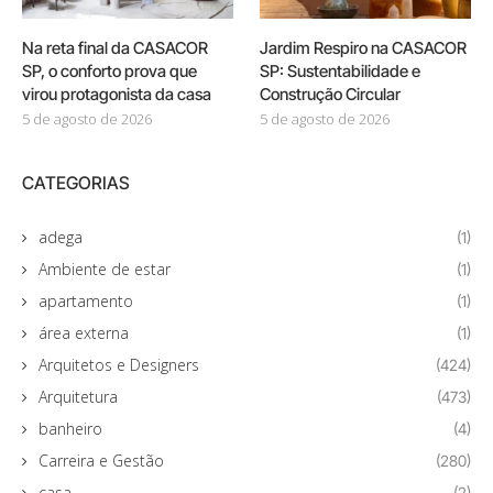
Na reta final da CASACOR
Jardim Respiro na CASACOR
SP, o conforto prova que
SP: Sustentabilidade e
virou protagonista da casa
Construção Circular
5 de agosto de 2026
5 de agosto de 2026
CATEGORIAS
adega
(1)
Ambiente de estar
(1)
apartamento
(1)
área externa
(1)
Arquitetos e Designers
(424)
Arquitetura
(473)
banheiro
(4)
Carreira e Gestão
(280)
casa
(2)