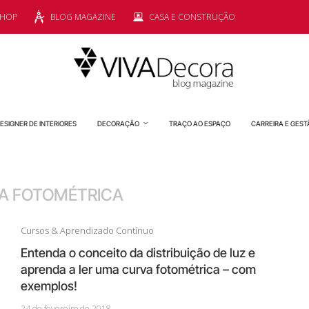
SHOP
BLOG MAGAZINE
CASA E CONSTRUÇÃO
ESIGNER DE INTERIORES
DECORAÇÃO
TRAÇO AO ESPAÇO
CARREIRA E GEST
A FOTOMÉTRICA
Cursos & Aprendizado Contínuo
Entenda o conceito da distribuição de luz e
aprenda a ler uma curva fotométrica – com
exemplos!
24 de fevereiro de 2018