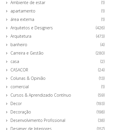
Ambiente de estar
(1)
apartamento
(1)
área externa
(1)
Arquitetos e Designers
(426)
Arquitetura
(473)
banheiro
(4)
Carreira e Gestão
(280)
casa
(2)
CASACOR
(24)
Colunas & Opinião
(13)
comercial
(1)
Cursos & Aprendizado Contínuo
(59)
Decor
(193)
Decoração
(198)
Desenvolvimento Profissional
(38)
Designer de Interiores
(157)