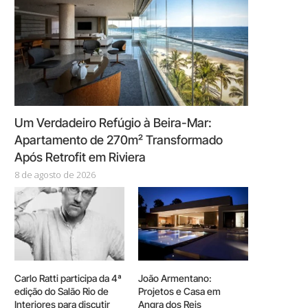
Um Verdadeiro Refúgio à Beira-Mar:
Apartamento de 270m² Transformado
Após Retrofit em Riviera
8 de agosto de 2026
Carlo Ratti participa da 4ª
João Armentano:
edição do Salão Rio de
Projetos e Casa em
Interiores para discutir
Angra dos Reis