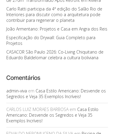
de 270m² Transformado Após Retrofit em Riviera
Carlo Ratti participa da 4ª edição do Salão Rio de
Interiores para discutir como a arquitetura pode
contribuir para regenerar o planeta
João Armentano: Projetos e Casa em Angra dos Reis
Especificação do Drywall: Guia Completo para
Projetos
CASACOR São Paulo 2026: Co-Living Chiquitano de
Eduardo Baldelomar celebra a cultura boliviana
Comentários
admin-viva
em
Casa Estilo Americano: Desvende os
Segredos e Veja 35 Exemplos Incríveis!
CARLOS LUIZ MORAES BARBOSA
em
Casa Estilo
Americano: Desvende os Segredos e Veja 35
Exemplos Incríveis!
EDVALDO NEPOMUCENO DA SILVA
em
Piscina de