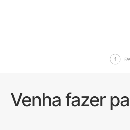
FA
Venha fazer p