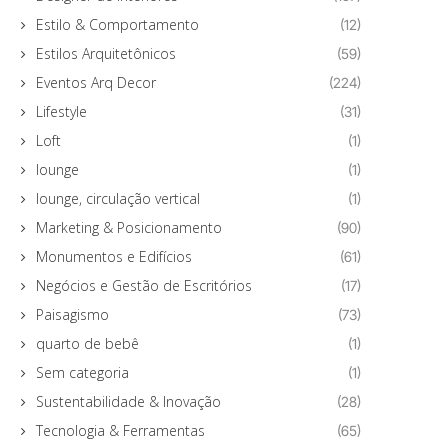
Estilo & Comportamento
(12)
Estilos Arquitetônicos
(59)
Eventos Arq Decor
(224)
Lifestyle
(31)
Loft
(1)
lounge
(1)
lounge, circulação vertical
(1)
Marketing & Posicionamento
(90)
Monumentos e Edifícios
(61)
Negócios e Gestão de Escritórios
(17)
Paisagismo
(73)
quarto de bebê
(1)
Sem categoria
(1)
Sustentabilidade & Inovação
(28)
Tecnologia & Ferramentas
(65)