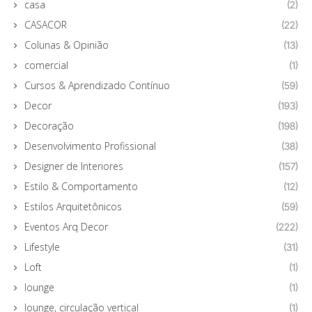
casa
(2)
CASACOR
(22)
Colunas & Opinião
(13)
comercial
(1)
Cursos & Aprendizado Contínuo
(59)
Decor
(193)
Decoração
(198)
Desenvolvimento Profissional
(38)
Designer de Interiores
(157)
Estilo & Comportamento
(12)
Estilos Arquitetônicos
(59)
Eventos Arq Decor
(222)
Lifestyle
(31)
Loft
(1)
lounge
(1)
lounge, circulação vertical
(1)