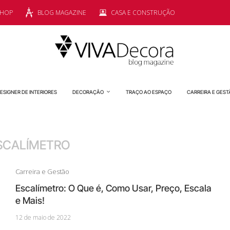
SHOP
BLOG MAGAZINE
CASA E CONSTRUÇÃO
ESIGNER DE INTERIORES
DECORAÇÃO
TRAÇO AO ESPAÇO
CARREIRA E GEST
SCALÍMETRO
Carreira e Gestão
Escalímetro: O Que é, Como Usar, Preço, Escala
e Mais!
12 de maio de 2022