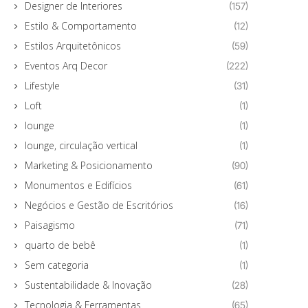
Designer de Interiores
(157)
Estilo & Comportamento
(12)
Estilos Arquitetônicos
(59)
Eventos Arq Decor
(222)
Lifestyle
(31)
Loft
(1)
lounge
(1)
lounge, circulação vertical
(1)
Marketing & Posicionamento
(90)
Monumentos e Edifícios
(61)
Negócios e Gestão de Escritórios
(16)
Paisagismo
(71)
quarto de bebê
(1)
Sem categoria
(1)
Sustentabilidade & Inovação
(28)
Tecnologia & Ferramentas
(65)