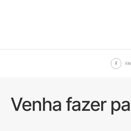
FA
Venha fazer p