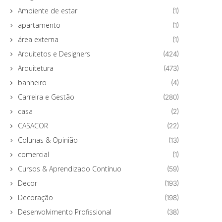
Ambiente de estar
(1)
apartamento
(1)
área externa
(1)
Arquitetos e Designers
(424)
Arquitetura
(473)
banheiro
(4)
Carreira e Gestão
(280)
casa
(2)
CASACOR
(22)
Colunas & Opinião
(13)
comercial
(1)
Cursos & Aprendizado Contínuo
(59)
Decor
(193)
Decoração
(198)
Desenvolvimento Profissional
(38)