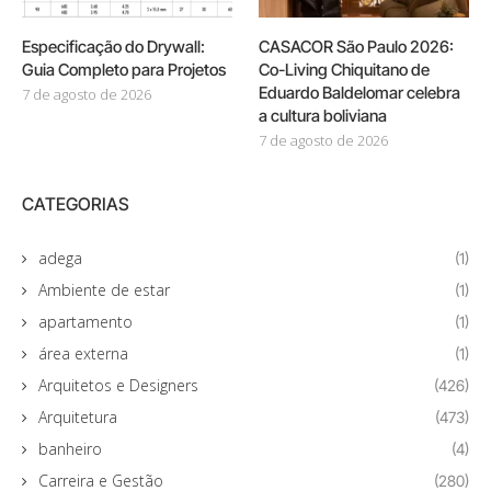
Especificação do Drywall:
CASACOR São Paulo 2026:
Guia Completo para Projetos
Co-Living Chiquitano de
Eduardo Baldelomar celebra
7 de agosto de 2026
a cultura boliviana
7 de agosto de 2026
CATEGORIAS
adega
(1)
Ambiente de estar
(1)
apartamento
(1)
área externa
(1)
Arquitetos e Designers
(426)
Arquitetura
(473)
banheiro
(4)
Carreira e Gestão
(280)