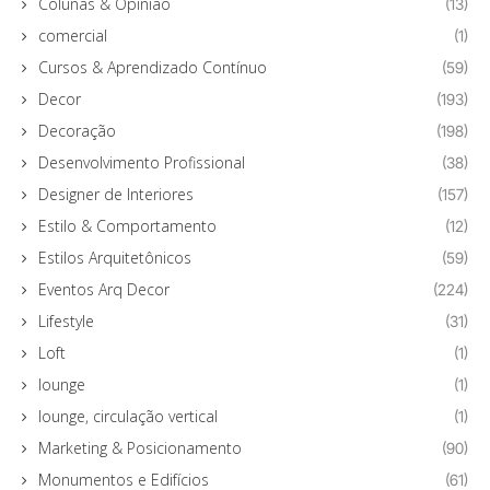
Colunas & Opinião
(13)
comercial
(1)
Cursos & Aprendizado Contínuo
(59)
Decor
(193)
Decoração
(198)
Desenvolvimento Profissional
(38)
Designer de Interiores
(157)
Estilo & Comportamento
(12)
Estilos Arquitetônicos
(59)
Eventos Arq Decor
(224)
Lifestyle
(31)
Loft
(1)
lounge
(1)
lounge, circulação vertical
(1)
Marketing & Posicionamento
(90)
Monumentos e Edifícios
(61)