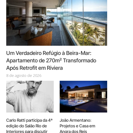
Um Verdadeiro Refúgio à Beira-Mar:
Apartamento de 270m² Transformado
Após Retrofit em Riviera
8 de agosto de 2026
Carlo Ratti participa da 4ª
João Armentano:
edição do Salão Rio de
Projetos e Casa em
Interiores para discutir
Angra dos Reis