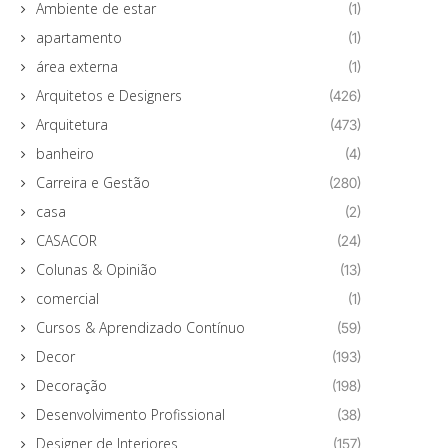
Ambiente de estar
(1)
apartamento
(1)
área externa
(1)
Arquitetos e Designers
(426)
Arquitetura
(473)
banheiro
(4)
Carreira e Gestão
(280)
casa
(2)
CASACOR
(24)
Colunas & Opinião
(13)
comercial
(1)
Cursos & Aprendizado Contínuo
(59)
Decor
(193)
Decoração
(198)
Desenvolvimento Profissional
(38)
Designer de Interiores
(157)