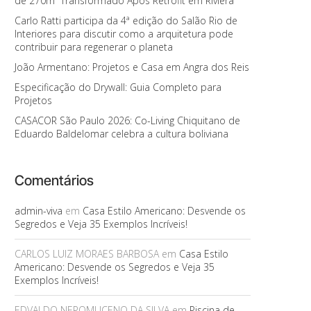
de 270m² Transformado Após Retrofit em Riviera
Carlo Ratti participa da 4ª edição do Salão Rio de
Interiores para discutir como a arquitetura pode
contribuir para regenerar o planeta
João Armentano: Projetos e Casa em Angra dos Reis
Especificação do Drywall: Guia Completo para
Projetos
CASACOR São Paulo 2026: Co-Living Chiquitano de
Eduardo Baldelomar celebra a cultura boliviana
Comentários
admin-viva
em
Casa Estilo Americano: Desvende os
Segredos e Veja 35 Exemplos Incríveis!
CARLOS LUIZ MORAES BARBOSA
em
Casa Estilo
Americano: Desvende os Segredos e Veja 35
Exemplos Incríveis!
EDVALDO NEPOMUCENO DA SILVA
em
Piscina de