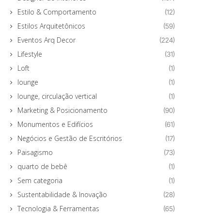
Estilo & Comportamento
(12)
Estilos Arquitetônicos
(59)
Eventos Arq Decor
(224)
Lifestyle
(31)
Loft
(1)
lounge
(1)
lounge, circulação vertical
(1)
Marketing & Posicionamento
(90)
Monumentos e Edifícios
(61)
Negócios e Gestão de Escritórios
(17)
Paisagismo
(73)
quarto de bebê
(1)
Sem categoria
(1)
Sustentabilidade & Inovação
(28)
Tecnologia & Ferramentas
(65)