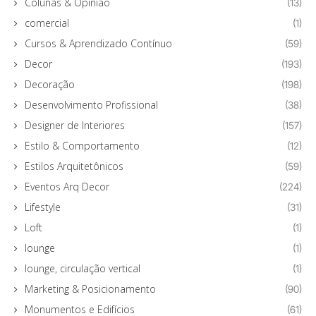
Colunas & Opinião
(13)
comercial
(1)
Cursos & Aprendizado Contínuo
(59)
Decor
(193)
Decoração
(198)
Desenvolvimento Profissional
(38)
Designer de Interiores
(157)
Estilo & Comportamento
(12)
Estilos Arquitetônicos
(59)
Eventos Arq Decor
(224)
Lifestyle
(31)
Loft
(1)
lounge
(1)
lounge, circulação vertical
(1)
Marketing & Posicionamento
(90)
Monumentos e Edifícios
(61)