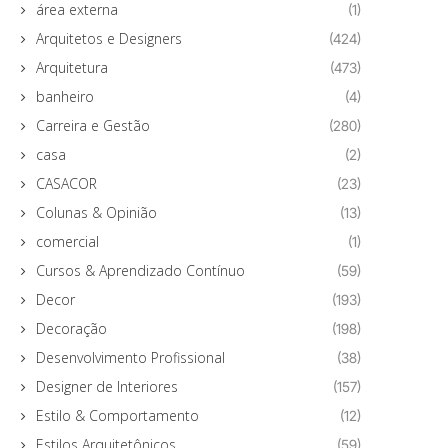
área externa
(1)
Arquitetos e Designers
(424)
Arquitetura
(473)
banheiro
(4)
Carreira e Gestão
(280)
casa
(2)
CASACOR
(23)
Colunas & Opinião
(13)
comercial
(1)
Cursos & Aprendizado Contínuo
(59)
Decor
(193)
Decoração
(198)
Desenvolvimento Profissional
(38)
Designer de Interiores
(157)
Estilo & Comportamento
(12)
Estilos Arquitetônicos
(59)