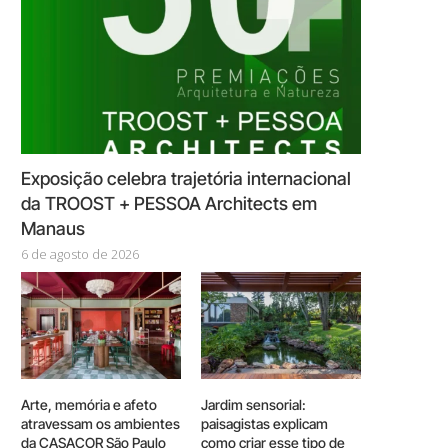
Exposição celebra trajetória internacional
da TROOST + PESSOA Architects em
Manaus
6 de agosto de 2026
Arte, memória e afeto
Jardim sensorial:
atravessam os ambientes
paisagistas explicam
da CASACOR São Paulo
como criar esse tipo de