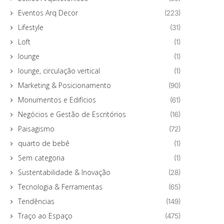
Eventos Arq Decor
(223)
Lifestyle
(31)
Loft
(1)
lounge
(1)
lounge, circulação vertical
(1)
Marketing & Posicionamento
(90)
Monumentos e Edifícios
(61)
Negócios e Gestão de Escritórios
(16)
Paisagismo
(72)
quarto de bebê
(1)
Sem categoria
(1)
Sustentabilidade & Inovação
(28)
Tecnologia & Ferramentas
(65)
Tendências
(149)
Traço ao Espaço
(475)