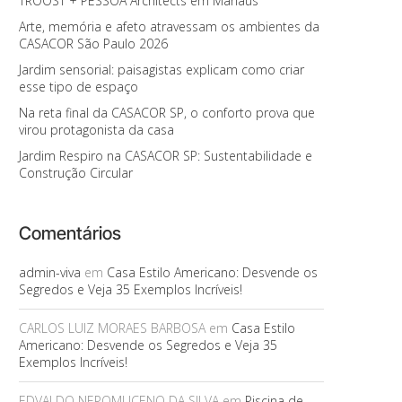
TROOST + PESSOA Architects em Manaus
Arte, memória e afeto atravessam os ambientes da
CASACOR São Paulo 2026
Jardim sensorial: paisagistas explicam como criar
esse tipo de espaço
Na reta final da CASACOR SP, o conforto prova que
virou protagonista da casa
Jardim Respiro na CASACOR SP: Sustentabilidade e
Construção Circular
Comentários
admin-viva
em
Casa Estilo Americano: Desvende os
Segredos e Veja 35 Exemplos Incríveis!
CARLOS LUIZ MORAES BARBOSA
em
Casa Estilo
Americano: Desvende os Segredos e Veja 35
Exemplos Incríveis!
EDVALDO NEPOMUCENO DA SILVA
em
Piscina de