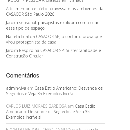
TROOST + PESSOA Architects em Manaus
Arte, memória e afeto atravessam os ambientes da
CASACOR São Paulo 2026
Jardim sensorial: paisagistas explicam como criar
esse tipo de espaço
Na reta final da CASACOR SP, o conforto prova que
virou protagonista da casa
Jardim Respiro na CASACOR SP: Sustentabilidade e
Construção Circular
Comentários
admin-viva
em
Casa Estilo Americano: Desvende os
Segredos e Veja 35 Exemplos Incríveis!
CARLOS LUIZ MORAES BARBOSA
em
Casa Estilo
Americano: Desvende os Segredos e Veja 35
Exemplos Incríveis!
EDVALDO NEPOMUCENO DA SILVA
em
Piscina de