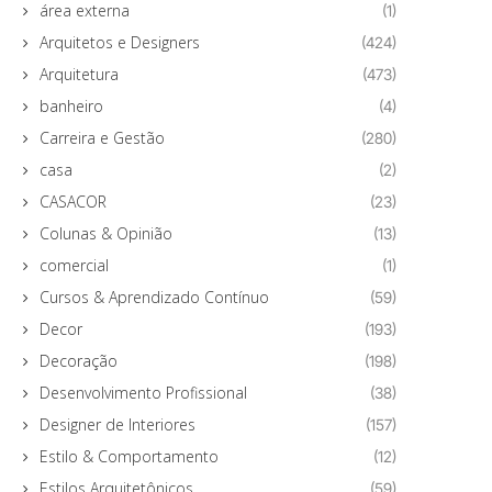
área externa
(1)
Arquitetos e Designers
(424)
Arquitetura
(473)
banheiro
(4)
Carreira e Gestão
(280)
casa
(2)
CASACOR
(23)
Colunas & Opinião
(13)
comercial
(1)
Cursos & Aprendizado Contínuo
(59)
Decor
(193)
Decoração
(198)
Desenvolvimento Profissional
(38)
Designer de Interiores
(157)
Estilo & Comportamento
(12)
Estilos Arquitetônicos
(59)