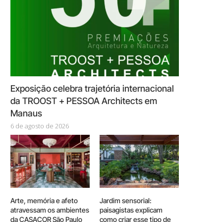
Exposição celebra trajetória internacional
da TROOST + PESSOA Architects em
Manaus
6 de agosto de 2026
Arte, memória e afeto
Jardim sensorial:
atravessam os ambientes
paisagistas explicam
da CASACOR São Paulo
como criar esse tipo de