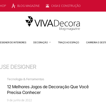
SHOP
BLOG MAGAZINE
CASA E CONSTRUÇÃO
ESIGNER DE INTERIORES
DECORAÇÃO
TRAÇO AO ESPAÇO
CARREIRA E GEST
USE DESIGNER
Tecnologia & Ferramentas
12 Melhores Jogos de Decoração Que Você
Precisa Conhecer
9 de junho de 2022